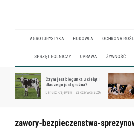
Skip
to
content
AGROTURYSTYKA
HODOWLA
OCHRONA ROŚL
SPRZĘT ROLNICZY
UPRAWA
ŻYWNOŚĆ
Ketoza u krów mlecznych –
ąt i
objawy, ryzyko i wsparcie
żywieniowe
 2026
Dariusz Krajewski
22 czerwca 2026
zawory-bezpieczenstwa-sprezyno