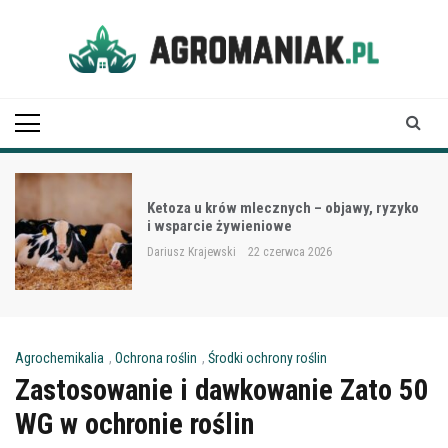
Skip
to
content
Agro Maniak
Ketoza u krów mlecznych – objawy, ryzyko
i wsparcie żywieniowe
Dariusz Krajewski
22 czerwca 2026
Agrochemikalia
,
Ochrona roślin
,
Środki ochrony roślin
Zastosowanie i dawkowanie Zato 50
WG w ochronie roślin