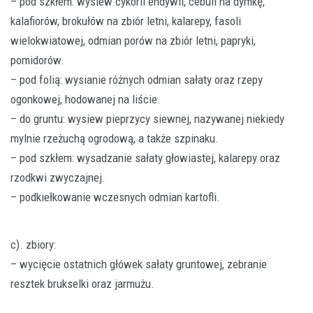
– pod szkłem: wysiew cykorii endywii, cebuli na dymkę,
kalafiorów, brokułów na zbiór letni, kalarepy, fasoli
wielokwiatowej, odmian porów na zbiór letni, papryki,
pomidorów.
– pod folią: wysianie różnych odmian sałaty oraz rzepy
ogonkowej, hodowanej na liście.
– do gruntu: wysiew pieprzycy siewnej, nazywanej niekiedy
mylnie rzeżuchą ogrodową, a także szpinaku.
– pod szkłem: wysadzanie sałaty głowiastej, kalarepy oraz
rzodkwi zwyczajnej.
– podkiełkowanie wczesnych odmian kartofli.
c). zbiory:
– wycięcie ostatnich główek sałaty gruntowej, zebranie
resztek brukselki oraz jarmużu.