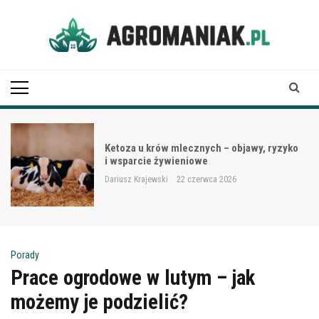
Skip
to
content
Agro Maniak
Ketoza u krów mlecznych – objawy, ryzyko
i wsparcie żywieniowe
Dariusz Krajewski
22 czerwca 2026
Porady
Prace ogrodowe w lutym – jak
możemy je podzielić?