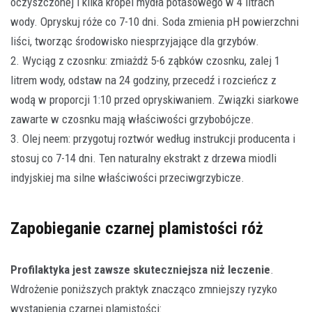
oczyszczonej i kilka kropel mydła potasowego w 4 litrach
wody. Opryskuj róże co 7-10 dni. Soda zmienia pH powierzchni
liści, tworząc środowisko niesprzyjające dla grzybów.
2. Wyciąg z czosnku: zmiażdż 5-6 ząbków czosnku, zalej 1
litrem wody, odstaw na 24 godziny, przecedź i rozcieńcz z
wodą w proporcji 1:10 przed opryskiwaniem. Związki siarkowe
zawarte w czosnku mają właściwości grzybobójcze.
3. Olej neem: przygotuj roztwór według instrukcji producenta i
stosuj co 7-14 dni. Ten naturalny ekstrakt z drzewa miodli
indyjskiej ma silne właściwości przeciwgrzybicze.
Zapobieganie czarnej plamistości róż
Profilaktyka jest zawsze skuteczniejsza niż leczenie
.
Wdrożenie poniższych praktyk znacząco zmniejszy ryzyko
wystąpienia czarnej plamistości: