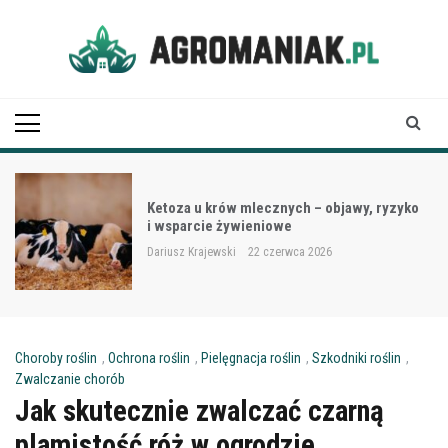
Skip
to
content
Agro Maniak
Ketoza u krów mlecznych – objawy, ryzyko
i wsparcie żywieniowe
Dariusz Krajewski
22 czerwca 2026
Choroby roślin
,
Ochrona roślin
,
Pielęgnacja roślin
,
Szkodniki roślin
,
Zwalczanie chorób
Jak skutecznie zwalczać czarną
plamistość róż w ogrodzie