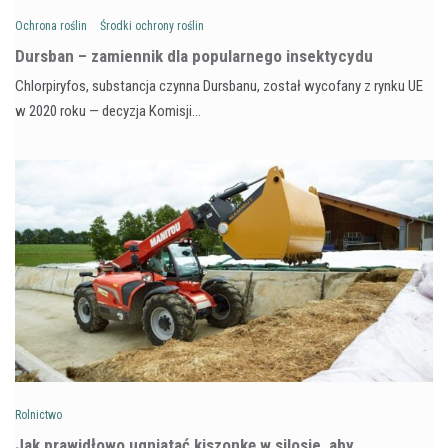
Ochrona roślin
Środki ochrony roślin
Dursban – zamiennik dla popularnego insektycydu
Chlorpiryfos, substancja czynna Dursbanu, został wycofany z rynku UE
w 2020 roku — decyzja Komisji…
Rolnictwo
Jak prawidłowo ugniatać kiszonkę w silosie, aby