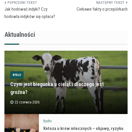
Nawigacja
Jak hodować indyki? Czy
Ciekawe fakty o przepiórkach
wpisu
hodowla indyków się opłaca?
Aktualności
BYDŁO
Czym jest biegunka u cieląt i dlaczego jest
groźna?
22 czerwca 2026
Bydło
Ketoza u krów mlecznych – objawy, ryzyko