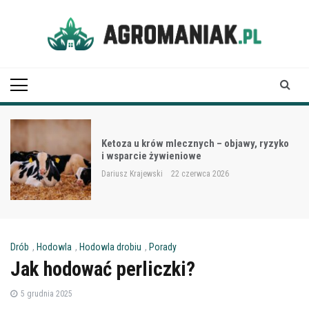
Skip
to
content
Agro Maniak
Ketoza u krów mlecznych – objawy, ryzyko
i wsparcie żywieniowe
Dariusz Krajewski
22 czerwca 2026
Drób
,
Hodowla
,
Hodowla drobiu
,
Porady
Jak hodować perliczki?
5 grudnia 2025