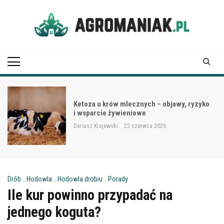
Skip
to
content
Agro Maniak
Ketoza u krów mlecznych – objawy, ryzyko
i wsparcie żywieniowe
Dariusz Krajewski
22 czerwca 2026
Drób
,
Hodowla
,
Hodowla drobiu
,
Porady
Ile kur powinno przypadać na
jednego koguta?