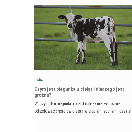
Bydło
Czym jest biegunka u cieląt i dlaczego jest
groźna?
W przypadku biegunki u cieląt należy niezwłocznie
odizolować chore zwierzęta w ciepłym, suchym i czyst