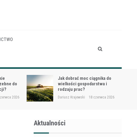
ICTWO
gnika do
Siewnik do trawy przy
stwa i
dosiewkach – jak uniknąć
nierównych wschodów?
czerwca 2026
Dariusz Krajewski
16 czerwca 2026
Aktualności