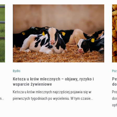
Bydło
Poz
Ketoza u krów mlecznych – objawy, ryzyko i
Pe
wsparcie żywieniowe
do
Ketoza u krów mlecznych najczęściej pojawia się w
Pro
ym…
pierwszych tygodniach po wycieleniu. W tym czasie…
dos
op