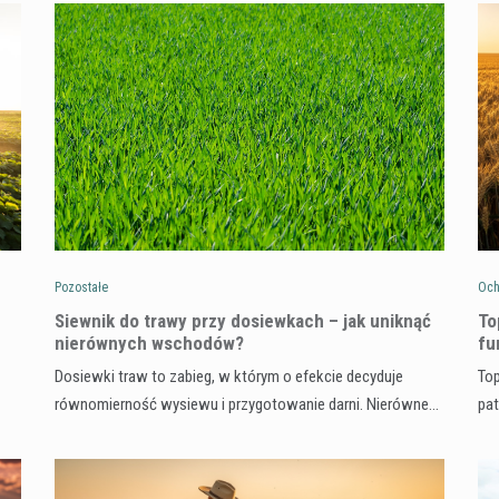
Pozostałe
Och
Siewnik do trawy przy dosiewkach – jak uniknąć
To
nierównych wschodów?
fu
Dosiewki traw to zabieg, w którym o efekcie decyduje
Top
równomierność wysiewu i przygotowanie darni. Nierówne…
pa