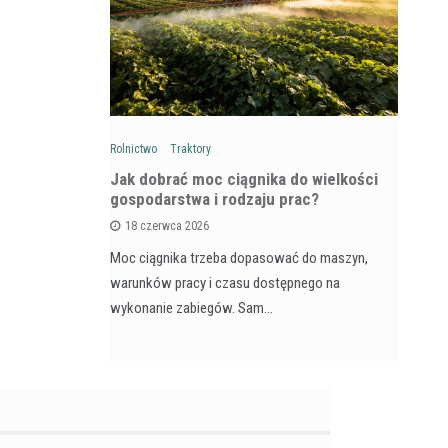
Rolnictwo
Traktory
Rol
: Na czym
Jak dobrać moc ciągnika do wielkości
Ja
wozów i
gospodarstwa i rodzaju prac?
si
18 czerwca 2026
Moc ciągnika trzeba dopasować do maszyn,
Pr
na maszyna,
warunków pracy i czasu dostępnego na
na
e dla
wykonanie zabiegów. Sam…
ja