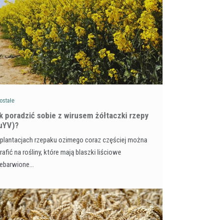
ostałe
ak poradzić sobie z wirusem żółtaczki rzepy
uYV)?
plantacjach rzepaku ozimego coraz częściej można
rafić na rośliny, które mają blaszki liściowe
zebarwione…