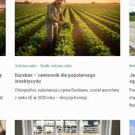
Ochrona roślin
Środki ochrony roślin
Rol
y
Dursban – zamiennik dla popularnego
Ja
insektycydu
og
Chlorpiryfos, substancja czynna Dursbanu, został wycofany
Pra
ub
z rynku UE w 2020 roku — decyzja Komisji…
eta
Na