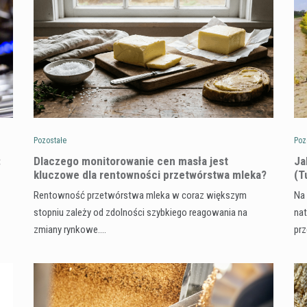
Pozostałe
Poz
:
Dlaczego monitorowanie cen masła jest
​J
kluczowe dla rentowności przetwórstwa mleka?
(T
Rentowność przetwórstwa mleka w coraz większym
Na 
stopniu zależy od zdolności szybkiego reagowania na
nat
zmiany rynkowe.…
pr