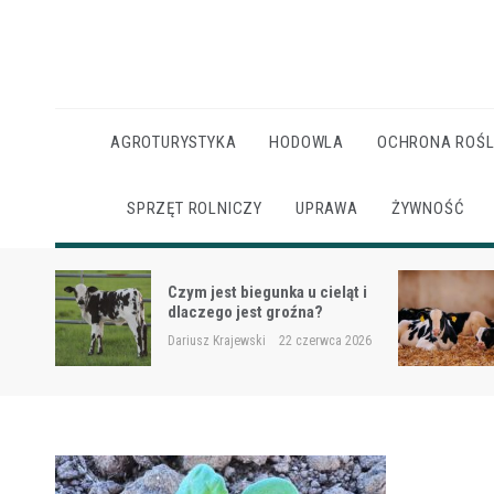
Skip
to
content
AGROTURYSTYKA
HODOWLA
OCHRONA ROŚL
SPRZĘT ROLNICZY
UPRAWA
ŻYWNOŚĆ
Ketoza u krów mlecznych –
ąt i
objawy, ryzyko i wsparcie
żywieniowe
 2026
Dariusz Krajewski
22 czerwca 2026