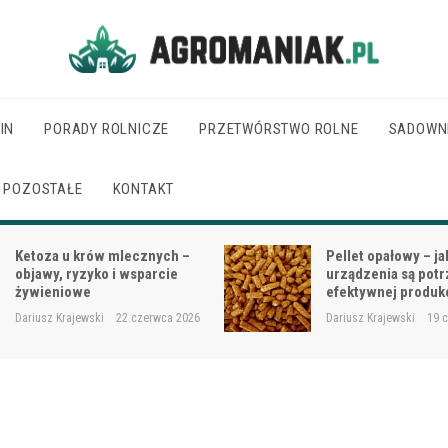
Agro Maniak
IN
PORADY ROLNICZE
PRZETWÓRSTWO ROLNE
SADOWN
POZOSTAŁE
KONTAKT
Pellet opałowy – jakie
Jak dobrać moc cią
urządzenia są potrzebne do
wielkości gospodar
efektywnej produkcji?
rodzaju prac?
Dariusz Krajewski
19 czerwca 2026
Dariusz Krajewski
18 