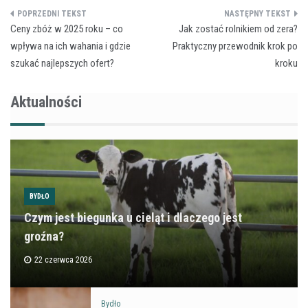
Nawigacja
Ceny zbóż w 2025 roku – co
Jak zostać rolnikiem od zera?
wpisu
wpływa na ich wahania i gdzie
Praktyczny przewodnik krok po
szukać najlepszych ofert?
kroku
Aktualności
BYDŁO
Czym jest biegunka u cieląt i dlaczego jest
groźna?
22 czerwca 2026
Bydło