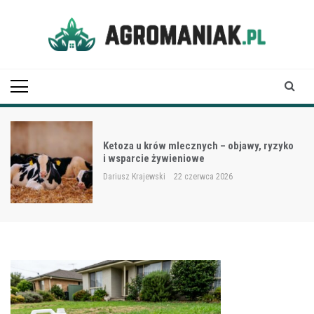
Skip
to
content
Agro Maniak
Ketoza u krów mlecznych – objawy, ryzyko
i wsparcie żywieniowe
Dariusz Krajewski
22 czerwca 2026