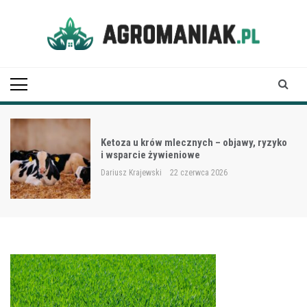
Skip
to
content
Agro Maniak
Ketoza u krów mlecznych – objawy, ryzyko
i wsparcie żywieniowe
Dariusz Krajewski
22 czerwca 2026