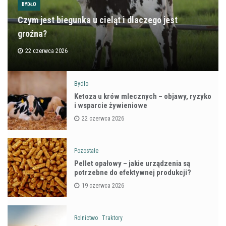
BYDŁO
Czym jest biegunka u cieląt i dlaczego jest
groźna?
22 czerwca 2026
Bydło
Ketoza u krów mlecznych – objawy, ryzyko
i wsparcie żywieniowe
22 czerwca 2026
Pozostałe
Pellet opałowy – jakie urządzenia są
potrzebne do efektywnej produkcji?
19 czerwca 2026
Rolnictwo
Traktory