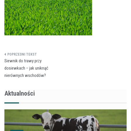
Nawigacja
Siewnik do trawy przy
wpisu
dosiewkach – jak uniknąć
nierównych wschodów?
Aktualności