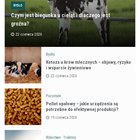
BYDŁO
Czym jest biegunka u cieląt i dlaczego jest
groźna?
22 czerwca 2026
Bydło
Ketoza u krów mlecznych – objawy, ryzyko
i wsparcie żywieniowe
22 czerwca 2026
Pozostałe
Pellet opałowy – jakie urządzenia są
potrzebne do efektywnej produkcji?
19 czerwca 2026
Rolnictwo
Traktory