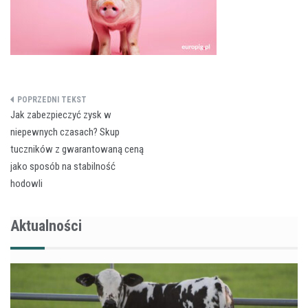
Nawigacja
Jak zabezpieczyć zysk w
wpisu
niepewnych czasach? Skup
tuczników z gwarantowaną ceną
jako sposób na stabilność
hodowli
Aktualności