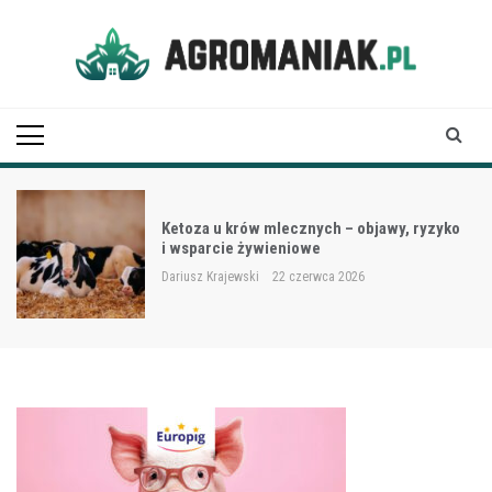
Skip
to
content
Agro Maniak
Ketoza u krów mlecznych – objawy, ryzyko
i wsparcie żywieniowe
Dariusz Krajewski
22 czerwca 2026