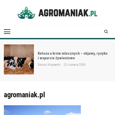
Skip
to
content
Agro Maniak
Ketoza u krów mlecznych – objawy, ryzyko
i wsparcie żywieniowe
Dariusz Krajewski
22 czerwca 2026
agromaniak.pl