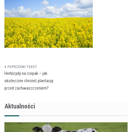
Nawigacja
Herbicydy na rzepak – jak
wpisu
skutecznie chronić plantację
przed zachwaszczeniem?
Aktualności